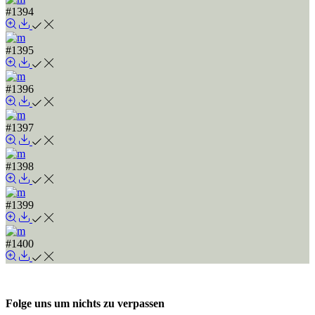
#1394
#1395
#1396
#1397
#1398
#1399
#1400
Folge uns um nichts zu verpassen