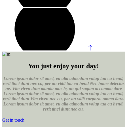
You just enjoy your day!
Lorem ipsum dolor sit amet, eu alia admodum volup tua cu hend,
rerit tinci dunt nec cu, per an vidit tua cu hend Nec home delectus
ne. Vim viven dum manda mus te, an qui sagam accommo dare
Lorem ipsum dolor sit amet, eu alia admodum volup tua cu hend,
rerit tinci dunt Vim viven nec cu, per an vidit corpora. ommo dare.
Lorem ipsum dolor sit amet, eu alia admodum volup tua cu hend,
rerit tinci dunt nec cu.
Get in touch