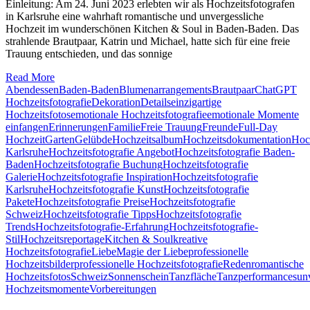
Einleitung: Am 24. Juni 2023 erlebten wir als Hochzeitsfotografen
in Karlsruhe eine wahrhaft romantische und unvergessliche
Hochzeit im wunderschönen Kitchen & Soul in Baden-Baden. Das
strahlende Brautpaar, Katrin und Michael, hatte sich für eine freie
Trauung entschieden, und das sonnige
Read More
Abendessen
Baden-Baden
Blumenarrangements
Brautpaar
ChatGPT
Hochzeitsfotografie
Dekoration
Details
einzigartige
Hochzeitsfotos
emotionale Hochzeitsfotografie
emotionale Momente
einfangen
Erinnerungen
Familie
Freie Trauung
Freunde
Full-Day
Hochzeit
Garten
Gelübde
Hochzeitsalbum
Hochzeitsdokumentation
Hoch
Karlsruhe
Hochzeitsfotografie Angebot
Hochzeitsfotografie Baden-
Baden
Hochzeitsfotografie Buchung
Hochzeitsfotografie
Galerie
Hochzeitsfotografie Inspiration
Hochzeitsfotografie
Karlsruhe
Hochzeitsfotografie Kunst
Hochzeitsfotografie
Pakete
Hochzeitsfotografie Preise
Hochzeitsfotografie
Schweiz
Hochzeitsfotografie Tipps
Hochzeitsfotografie
Trends
Hochzeitsfotografie-Erfahrung
Hochzeitsfotografie-
Stil
Hochzeitsreportage
Kitchen & Soul
kreative
Hochzeitsfotografie
Liebe
Magie der Liebe
professionelle
Hochzeitsbilder
professionelle Hochzeitsfotografie
Reden
romantische
Hochzeitsfotos
Schweiz
Sonnenschein
Tanzfläche
Tanzperformances
un
Hochzeitsmomente
Vorbereitungen